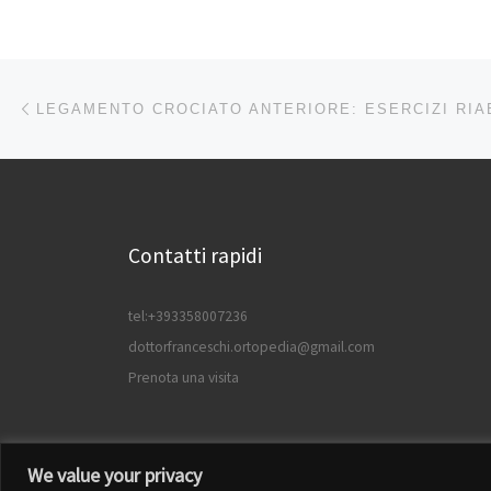
Navigazione articoli
Articolo precedente
Contatti rapidi
tel:+393358007236
dottorfranceschi.ortopedia@gmail.com
Prenota una visita
We value your privacy