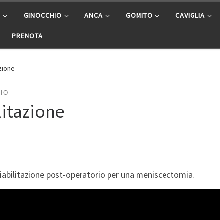
A
GINOCCHIO
ANCA
GOMITO
CAVIGLIA
PRENOTA
zione
HIO
litazione
 riabilitazione post-operatorio per una meniscectomia.