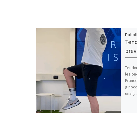
Pubbl
Tendi
prev
Tendin
lesion
France
ginocc
una [