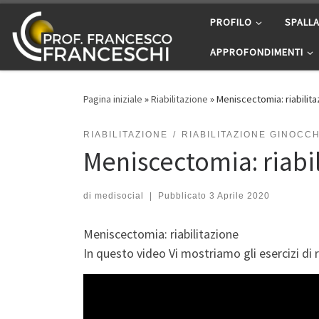
Passa al contenuto
PROFILO
SPALL
APPROFONDIMENTI
Pagina iniziale
»
Riabilitazione
»
Meniscectomia: riabilita
RIABILITAZIONE
RIABILITAZIONE GINOCC
Meniscectomia: riabi
di
medisocial
|
Pubblicato
3 Aprile 2020
Meniscectomia: riabilitazione
In questo video Vi mostriamo gli esercizi di