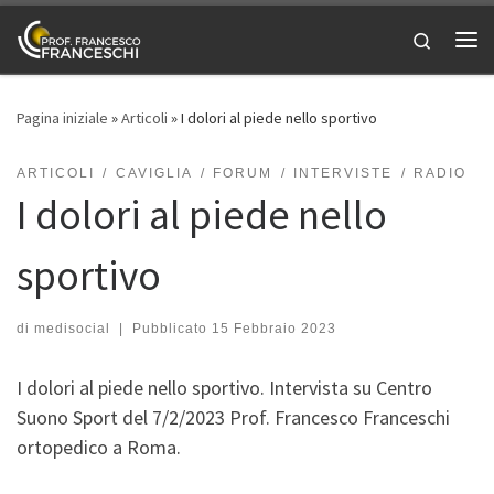
Passa al contenuto
Search
Me
Pagina iniziale
»
Articoli
»
I dolori al piede nello sportivo
ARTICOLI
CAVIGLIA
FORUM
INTERVISTE
RADIO
I dolori al piede nello
sportivo
di
medisocial
|
Pubblicato
15 Febbraio 2023
I dolori al piede nello sportivo. Intervista su Centro
Suono Sport del 7/2/2023 Prof. Francesco Franceschi
ortopedico a Roma.