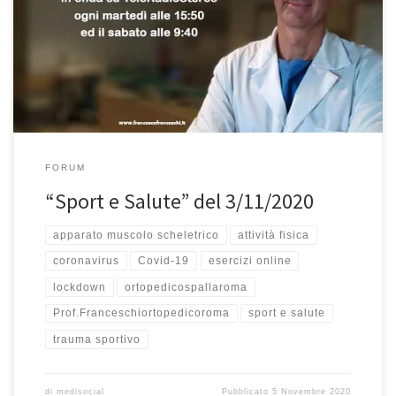
la mia rubrica di informazione medico scientifica “Sport e Salute”
in onda su Tele Radio Stereo ogni martedì alle 15,50 ed il sabato
alle 9,40. Come sempre potrete riascoltare su questo sito le
puntate andate in onda. In questa prima puntata […]
FORUM
“Sport e Salute” del 3/11/2020
apparato muscolo scheletrico
attività fisica
coronavirus
Covid-19
esercizi online
lockdown
ortopedicospallaroma
Prof.Franceschiortopedicoroma
sport e salute
trauma sportivo
di
medisocial
Pubblicato
5 Novembre 2020