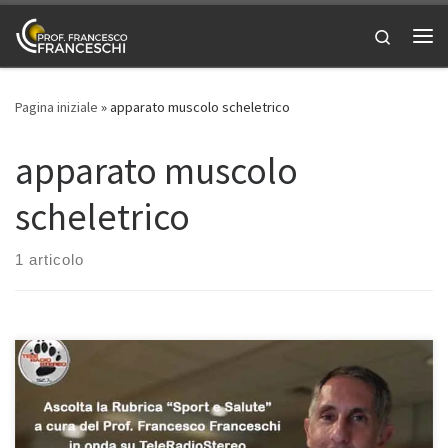
Passa al contenuto
Search
Me
Pagina iniziale
»
apparato muscolo scheletrico
apparato muscolo
scheletrico
1 articolo
“Sport e Salute” del 3/11/2020Torna il doppio appuntamento con