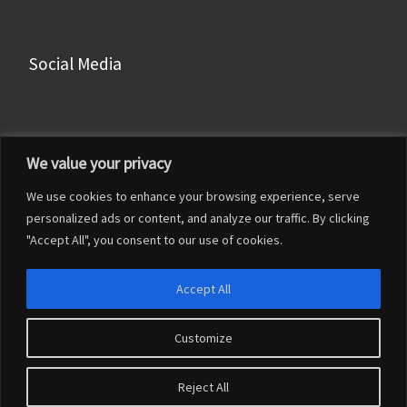
Social Media
Facebook
We value your privacy
Instagram
We use cookies to enhance your browsing experience, serve
LinkedIn
personalized ads or content, and analyze our traffic. By clicking
YouTube
"Accept All", you consent to our use of cookies.
Accept All
Customize
© 2026
Francesco Franceschi
– Tutti i diritti riservati
Reject All