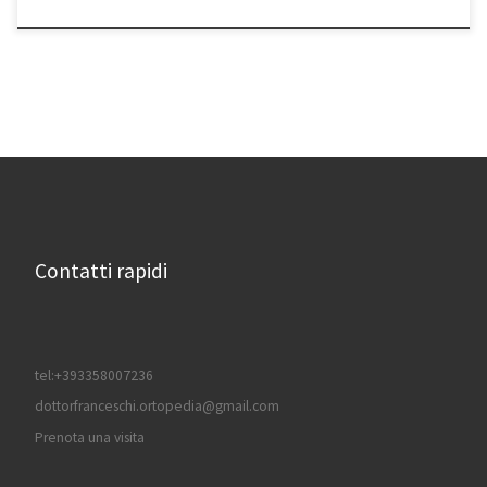
Contatti rapidi
tel:+393358007236
dottorfranceschi.ortopedia@gmail.com
Prenota una visita