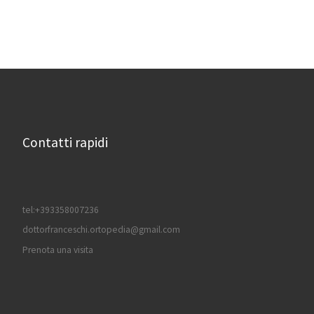
Contatti rapidi
tel:+393358007236
dottorfranceschi.ortopedia@gmail.com
Prenota una visita