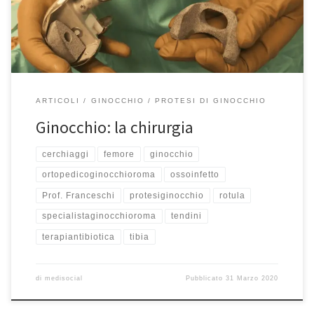
operato circa due anni fa di protesi di ginocchio che purtroppo si
era […]
ARTICOLI
GINOCCHIO
PROTESI DI GINOCCHIO
Ginocchio: la chirurgia
cerchiaggi
femore
ginocchio
ortopedicoginocchioroma
ossoinfetto
Prof. Franceschi
protesiginocchio
rotula
specialistaginocchioroma
tendini
terapiantibiotica
tibia
di
medisocial
Pubblicato
31 Marzo 2020