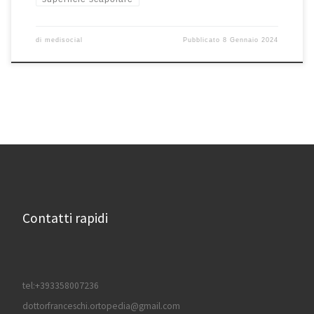
di
medisocial
Pubblicato
8 Gennaio 2024
Contatti rapidi
tel:+393358007236
dottorfranceschi.ortopedia@gmail.com