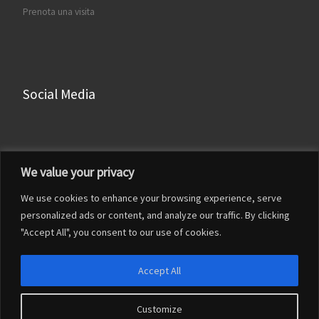
Prenota una visita
Social Media
Facebook
We value your privacy
Instagram
We use cookies to enhance your browsing experience, serve
LinkedIn
personalized ads or content, and analyze our traffic. By clicking
YouTube
"Accept All", you consent to our use of cookies.
Accept All
Customize
© 2026
Francesco Franceschi
– Tutti i diritti riservati