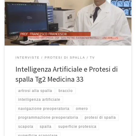
l’intervista, potete rivederla qui. Grazie alle nuove tecnologie
sempre più sofisticate, la ripresa, dopo l’introduzione di una
protesi di spalla è sempre più rapida. Andrea Martino e poi
torniamo in studio. […]
INTERVISTE
PROTESI DI SPALLA
TV
Intelligenza Artificiale e Protesi di
spalla Tg2 Medicina 33
artrosi alla spalla
braccio
intelligenza artificiale
navigazione preoperatoria
omero
programmazione preoperatoria
protesi di spalla
scapola
spalla
superficie protesica
superficie scapolare