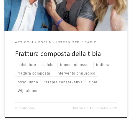
magari non ha avuto modo di ascoltarlo prima può sapere chi è di
che […]
ARTICOLI
FORUM
INTERVISTE
RADIO
Frattura composta della tibia
calciatore
calcio
frammenti ossei
frattura
frattura composta
intervento chirurgico
osso lungo
terapia conservativa
tibia
Wijnaldum
di
medisocial
Pubblicato
15 Dicembre 2022