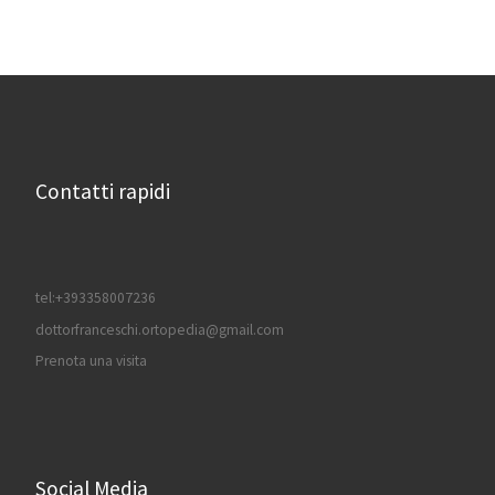
Contatti rapidi
tel:+393358007236
dottorfranceschi.ortopedia@gmail.com
Prenota una visita
Social Media