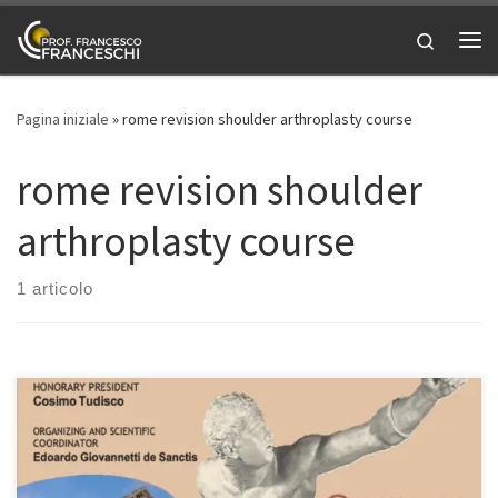
Passa al contenuto
Search
Me
Pagina iniziale
»
rome revision shoulder arthroplasty course
rome revision shoulder
arthroplasty course
1 articolo
Rome Revision Shoulder Arthroplasty Course – Prof. Francesco
Franceschi ortopedico spalla a Roma Ospedale San Pietro