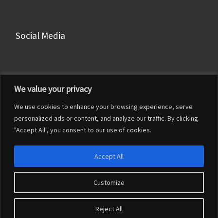
Social Media
Facebook
We value your privacy
Instagram
We use cookies to enhance your browsing experience, serve
LinkedIn
personalized ads or content, and analyze our traffic. By clicking
YouTube
"Accept All", you consent to our use of cookies.
Accept All
Customize
© 2026
Francesco Franceschi
– Tutti i diritti riservati
Reject All