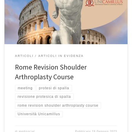
Fatebenefratelli e Università Unicamillus a Roma. Si svolgerà il 3 e
4 febbraio 2023 a Roma presso la UniCamillus International
Medical University l’importante congresso internazionale Rome
Revisione Shoulder Arthroplasty Course in cui si discuterà […]
ARTICOLI
ARTICOLI IN EVIDENZA
Rome Revision Shoulder
Arthroplasty Course
meeting
protesi di spalla
revisione protesica di spalla
rome revision shoulder arthroplasty course
Università Unicamillus
di
medisocial
Pubblicato
19 Gennaio 2023