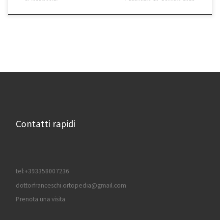
Contatti rapidi
tel:+393358007236
dottorfranceschi.ortopedia@gmail.com
Prenota una visita