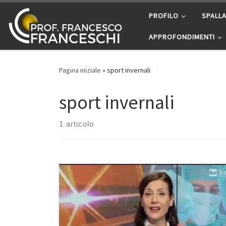
Passa al contenuto
PROFILO
SPALL
APPROFONDIMENTI
Pagina iniziale
»
sport invernali
sport invernali
1 articolo
TG2 Medicina 33 Infortuni sugli sci: Tipologie e
Prevenzione Prof. Francesco Franceschi ortopedico
spalla, ginocchio e anca a Roma Intervista su Tg2