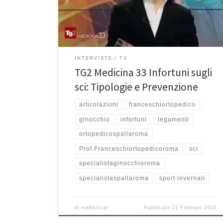
Medicina 33 sul tema degli infortuni sugli sci: Tipologie
e Prevenzione
INTERVISTE
TV
TG2 Medicina 33 Infortuni sugli
sci: Tipologie e Prevenzione
articolazioni
franceschiortopedico
ginocchio
infortuni
legamenti
ortopedicospallaroma
Prof.Franceschiortopedicoroma
sci
specialistaginocchioroma
specialistaspallaroma
sport invernali
di
medisocial
Pubblicato
21 Febbraio 2019