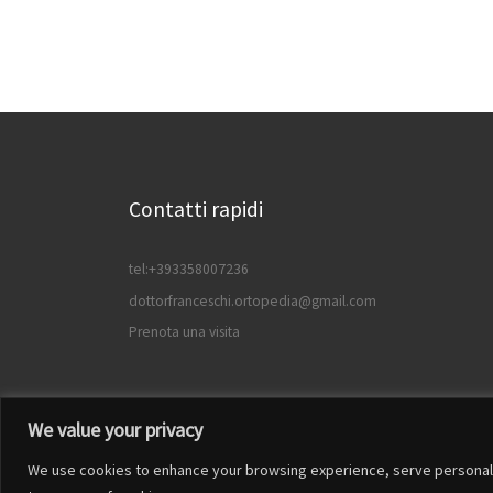
Contatti rapidi
tel:+393358007236
dottorfranceschi.ortopedia@gmail.com
Prenota una visita
We value your privacy
We use cookies to enhance your browsing experience, serve personalized
© 2026
Francesco Franceschi
– Tutti i diritti riservat