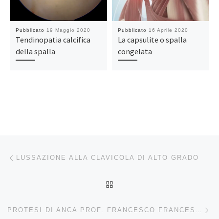
Pubblicato
19 Maggio 2020
Pubblicato
16 Aprile 2020
Tendinopatia calcifica
La capsulite o spalla
della spalla
congelata
Navigazione articoli
Articolo precedente
LUSSAZIONE ALLA CLAVICOLA DI ALTO GRADO
RITORNA ALLA LISTA DEG
Ar
PROTESI DI ANCA PROF. FRANCESCO FRANCESCHI