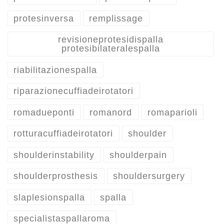
protesinversa
remplissage
revisioneprotesidispalla
protesibilateralespalla
riabilitazionespalla
riparazionecuffiadeirotatori
romadueponti
romanord
romaparioli
rotturacuffiadeirotatori
shoulder
shoulderinstability
shoulderpain
shoulderprosthesis
shouldersurgery
slaplesionspalla
spalla
specialistaspallaroma