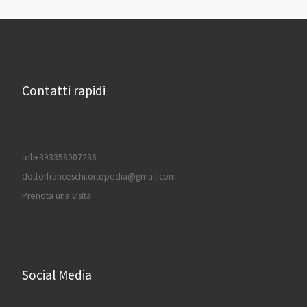
Contatti rapidi
tel:+393358007236
dottorfranceschi.ortopedia@gmail.com
Prenota una visita
Social Media