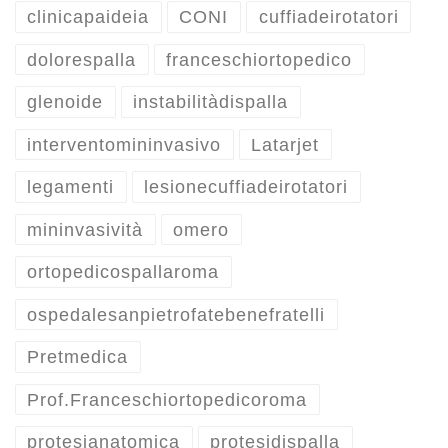
clinicapaideia
CONI
cuffiadeirotatori
dolorespalla
franceschiortopedico
glenoide
instabilitàdispalla
interventomininvasivo
Latarjet
legamenti
lesionecuffiadeirotatori
mininvasività
omero
ortopedicospallaroma
ospedalesanpietrofatebenefratelli
Pretmedica
Prof.Franceschiortopedicoroma
protesianatomica
protesidispalla