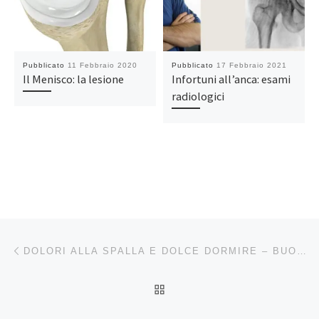
Pubblicato
11 Febbraio 2020
Pubblicato
17 Febbraio 2021
Il Menisco: la lesione
Infortuni all’anca: esami
radiologici
Navigazione articoli
Articolo precedente
DOLORI ALLA SPALLA E DOLCE DORMIRE – BUONGIORNO BENESSERE
RITORNA ALLA LISTA DEG
Ar