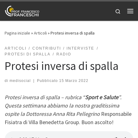
Passa al contenuto
Search
Me
Pagina iniziale
»
Articoli
»
Protesi inversa di spalla
ARTICOLI
CONTRIBUTI
INTERVISTE
PROTESI DI SPALLA
RADIO
Protesi inversa di spalla
di
medisocial
|
Pubblicato
15 Marzo 2022
Protesi inversa di spalla – rubrica “
Sport e Salute
”.
Questa settimana abbiamo la nostra graditissima
ospite la Dottoressa Anna Rita Pellegrino
Responsabile
Fisiatra di Villa Benedetta Group. Buon ascolto!