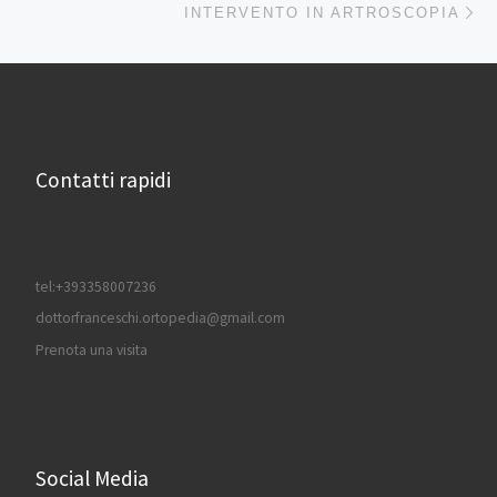
INTERVENTO IN ARTROSCOPIA
Contatti rapidi
tel:+393358007236
dottorfranceschi.ortopedia@gmail.com
Prenota una visita
Social Media