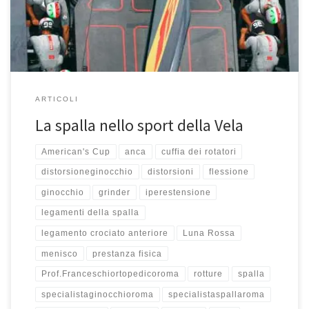
fisica e scioltezza nell’eseguire i vari ruoli […]
ARTICOLI
La spalla nello sport della Vela
American's Cup
anca
cuffia dei rotatori
distorsioneginocchio
distorsioni
flessione
ginocchio
grinder
iperestensione
legamenti della spalla
legamento crociato anteriore
Luna Rossa
menisco
prestanza fisica
Prof.Franceschiortopedicoroma
rotture
spalla
specialistaginocchioroma
specialistaspallaroma