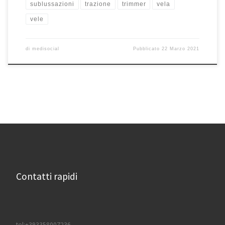
sublussazioni
trazione
trimmer
vela
vele
di
medisocial
Pubblicato
22 Marzo 2021
Contatti rapidi
tel:+393358007236