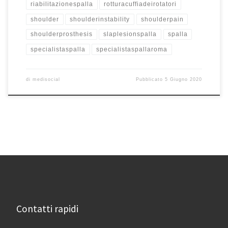
riabilitazionespalla
rotturacuffiadeirotatori
shoulder
shoulderinstability
shoulderpain
shoulderprosthesis
slaplesionspalla
spalla
specialistaspalla
specialistaspallaroma
di
medisocial
Pubblicato
5 Giugno 2020
Contatti rapidi