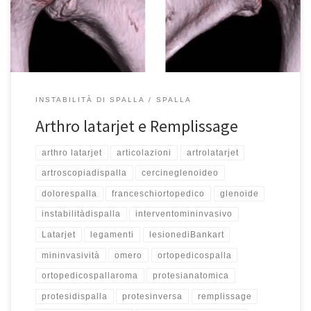
remplissage, viene utilizzata per trattare il deficit osseo glenoideo
antero-inferiore. Evita l’utilizzo di viti, credo che sia […]
INSTABILITÀ DI SPALLA
SPALLA
Arthro latarjet e Remplissage
arthro latarjet
articolazioni
artrolatarjet
artroscopiadispalla
cercineglenoideo
dolorespalla
franceschiortopedico
glenoide
instabilitàdispalla
interventomininvasivo
Latarjet
legamenti
lesionediBankart
mininvasività
omero
ortopedicospalla
ortopedicospallaroma
protesianatomica
protesidispalla
protesinversa
remplissage