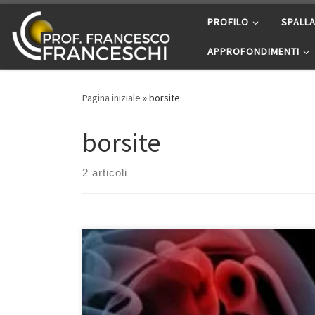
Passa al contenuto
PROFILO
SPALL
APPROFONDIMENTI
Pagina iniziale
»
borsite
borsite
2 articoli
Le patologie più frequenti della spalla sono le
seguenti : Lesione Legamento Crociato Anteriore
Fratture di Spalla e della Clavicola La lussazione I
depositi di calcio La sindrome di conflitto e patologia