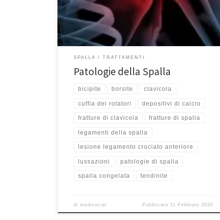
della cuffia dei rotatori I traumi dell’articolazione
Acromion – Clavicolare L’artrite La capsulite adesiva o
“spalla congelata” Le […]
SPALLA
TRATTAMENTI
Patologie della Spalla
bicipite
borsite
clavicola
cuffia dei rotatori
depositivi di calcio
fratture di clavicola
fratture di spalla
legamenti della spalla
lesione legamento crociato anteriore
lussazioni
patologie di spalla
spalla congelata
tendinite
di
medisocial
Pubblicato
11 Febbraio 2020