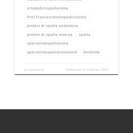
ortopedicospallaroma
Prof.Franceschiortopedicoroma
protesi di spalla anatomica
protesi di spalla inversa
spalla
specialistaspallaroma
specialistaspallaromanord
tendinite
di
medisocial
Pubblicato
11 Febbraio 2020