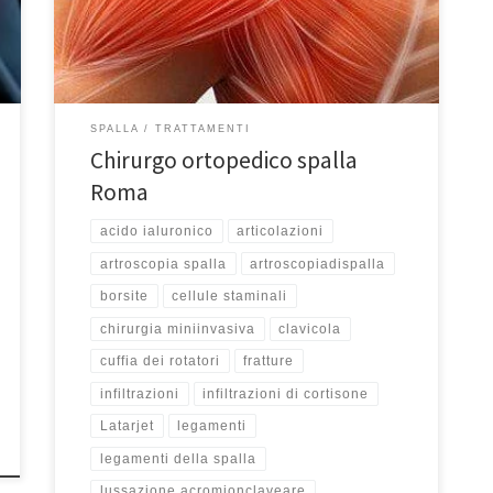
numerosi lavori su temi di chirurgia artroscopica di
spalla, illustrati a congressi nazionali ed internazionali
e pubblicati […]
SPALLA
TRATTAMENTI
Chirurgo ortopedico spalla
Roma
acido ialuronico
articolazioni
artroscopia spalla
artroscopiadispalla
borsite
cellule staminali
chirurgia miniinvasiva
clavicola
cuffia dei rotatori
fratture
infiltrazioni
infiltrazioni di cortisone
Latarjet
legamenti
legamenti della spalla
lussazione acromionclaveare