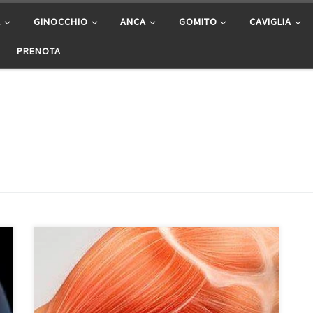
A
GINOCCHIO
ANCA
GOMITO
CAVIGLIA
PRENOTA
Chirurgo ortopedico spalla Roma Prof. Francesco
Franceschi. Primario all’Ospedale San Pietro
Fatebenefratelli. Il Prof. Francesco Franceschi è
specialista e chirurgo ortopedico della spalla a Roma.
Appassionato della chirurgia di spalla, è autore di