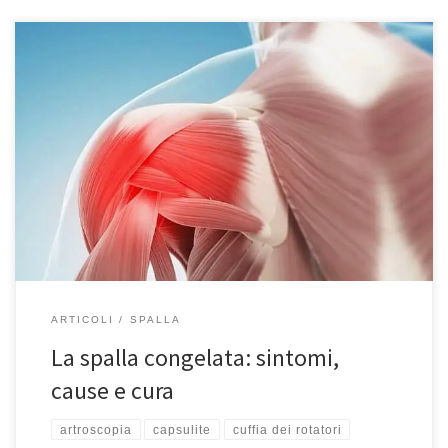
Spalla congelata, capsulite, periartrite, sono tutti sinonimi dello
stesso problema che rappresenta l’80% delle patologie della
spalla che si vedono in ambulatorio quotidianamente ed è facile
scambiare per una lesione del tendine e dei legamenti. Il sintomo
più frequente è il dolore anche a riposo, ma soprattutto una
perdita graduale […]
ARTICOLI
SPALLA
La spalla congelata: sintomi,
cause e cura
artroscopia
capsulite
cuffia dei rotatori