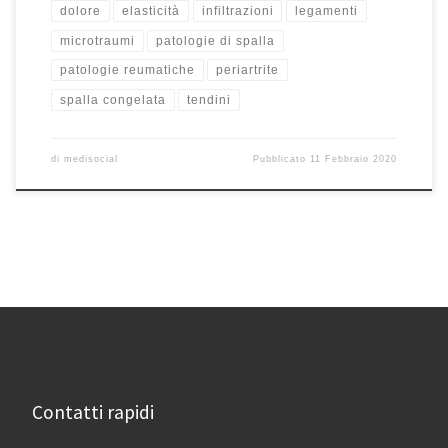
dolore
elasticità
infiltrazioni
legamenti
microtraumi
patologie di spalla
patologie reumatiche
periartrite
spalla congelata
tendini
di
medisocial
Pubblicato
11 Febbraio 2020
Contatti rapidi