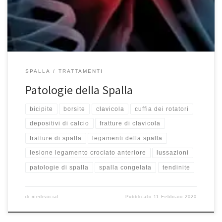
Acromion – Clavicolare L’artrite La capsulite adesiva o “spalla
congelata” Le […]
SPALLA
TRATTAMENTI
Patologie della Spalla
bicipite
borsite
clavicola
cuffia dei rotatori
depositivi di calcio
fratture di clavicola
fratture di spalla
legamenti della spalla
lesione legamento crociato anteriore
lussazioni
patologie di spalla
spalla congelata
tendinite
di
medisocial
Pubblicato
11 Febbraio 2020