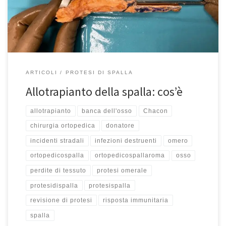
letteralmente mangiato l’osso del paziente. Specialmente nella
spalla e nel ginocchio abbiamo […]
ARTICOLI
PROTESI DI SPALLA
Allotrapianto della spalla: cos’è
allotrapianto
banca dell'osso
Chacon
chirurgia ortopedica
donatore
incidenti stradali
infezioni destruenti
omero
ortopedicospalla
ortopedicospallaroma
osso
perdite di tessuto
protesi omerale
protesidispalla
protesispalla
revisione di protesi
risposta immunitaria
spalla