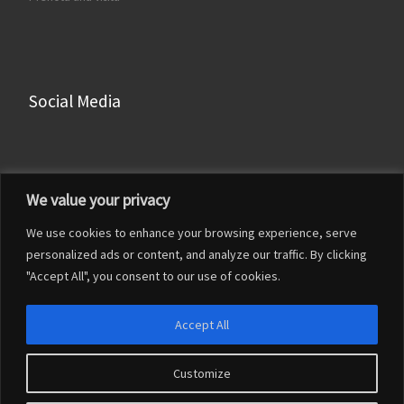
Social Media
Facebook
We value your privacy
Instagram
We use cookies to enhance your browsing experience, serve
LinkedIn
personalized ads or content, and analyze our traffic. By clicking
YouTube
"Accept All", you consent to our use of cookies.
Accept All
Customize
© 2026
Francesco Franceschi
– Tutti i diritti riservati