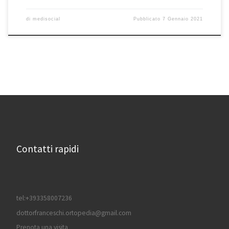
di
medisocial
Pubblicato
7 Gennaio 2021
Contatti rapidi
tel:+393358007236
dottorfranceschi.ortopedia@gmail.com
Prenota una visita