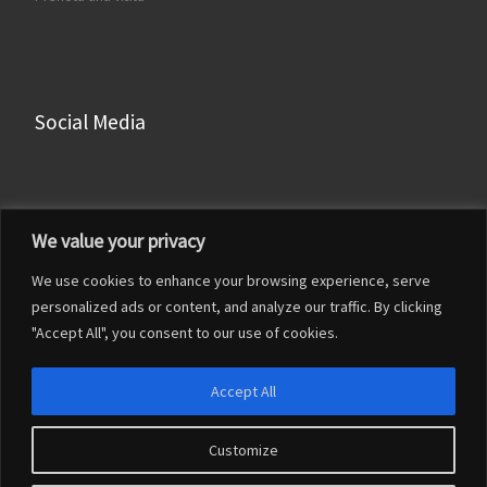
Social Media
Facebook
We value your privacy
Instagram
We use cookies to enhance your browsing experience, serve
LinkedIn
personalized ads or content, and analyze our traffic. By clicking
YouTube
"Accept All", you consent to our use of cookies.
Accept All
Customize
© 2026
Francesco Franceschi
– Tutti i diritti riservati