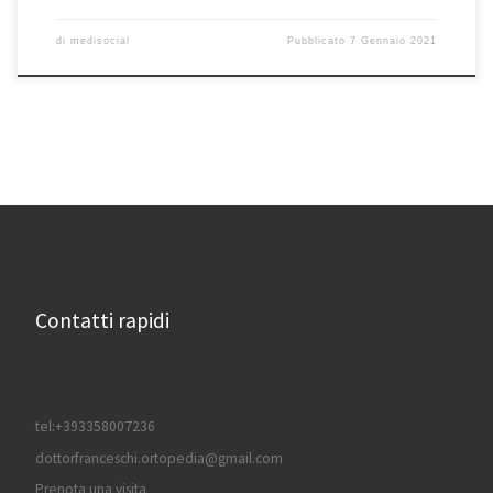
di
medisocial
Pubblicato
7 Gennaio 2021
Contatti rapidi
tel:+393358007236
dottorfranceschi.ortopedia@gmail.com
Prenota una visita