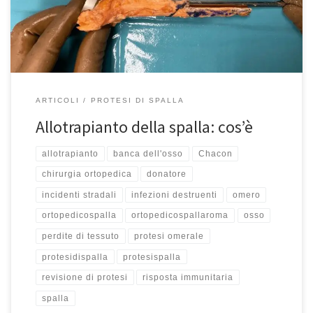
letteralmente mangiato l’osso del paziente. Specialmente nella
spalla e nel ginocchio abbiamo […]
ARTICOLI
PROTESI DI SPALLA
Allotrapianto della spalla: cos’è
allotrapianto
banca dell'osso
Chacon
chirurgia ortopedica
donatore
incidenti stradali
infezioni destruenti
omero
ortopedicospalla
ortopedicospallaroma
osso
perdite di tessuto
protesi omerale
protesidispalla
protesispalla
revisione di protesi
risposta immunitaria
spalla