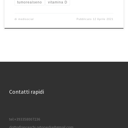
tumorealseno
vitamina D
di
medisocial
Pubblicato
12 Aprile 2021
Contatti rapidi
tel:+393358007236
dottorfranceschi.ortopedia@gmail.com