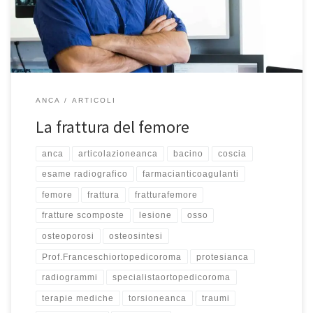
violenta dall’alto a differenza […]
ANCA
ARTICOLI
La frattura del femore
anca
articolazioneanca
bacino
coscia
esame radiografico
farmacianticoagulanti
femore
frattura
fratturafemore
fratture scomposte
lesione
osso
osteoporosi
osteosintesi
Prof.Franceschiortopedicoroma
protesianca
radiogrammi
specialistaortopedicoroma
terapie mediche
torsioneanca
traumi