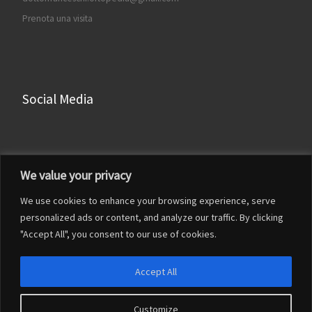
Prenota una visita
Social Media
Facebook
We value your privacy
Instagram
We use cookies to enhance your browsing experience, serve
LinkedIn
personalized ads or content, and analyze our traffic. By clicking
YouTube
"Accept All", you consent to our use of cookies.
Accept All
Customize
© 2026
Francesco Franceschi
– Tutti i diritti riservati