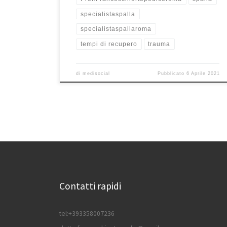
specialistaspalla
specialistaspallaroma
tempi di recupero
trauma
di
medisocial
Pubblicato
6 Aprile 2021
Contatti rapidi
tel:+393358007236