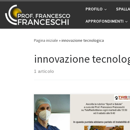
Passa al contenuto
PROFILO
SPALL
APPROFONDIMENTI
Pagina iniziale
»
innovazione tecnologica
innovazione tecnolo
1 articolo
Instabilità di spalla nello sportivo Rubrica “Sport e
Salute” – TeleRadioStereo 92,7 – 3 aprile 2021 In
questa puntata abbiamo parlato dell’instabilità di
spalla ed in particolare del caso di un paziente