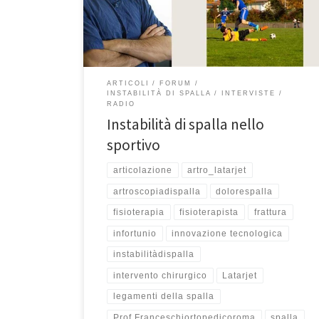
sportivo da me operato qualche giorno fa’ che si
lussava continuamente la spalla. Abbiamo parlato di
fratture della […]
ARTICOLI
FORUM
INSTABILITÀ DI SPALLA
INTERVISTE
RADIO
Instabilità di spalla nello
sportivo
articolazione
artro_latarjet
artroscopiadispalla
dolorespalla
fisioterapia
fisioterapista
frattura
infortunio
innovazione tecnologica
instabilitàdispalla
intervento chirurgico
Latarjet
legamenti della spalla
Prof.Franceschiortopedicoroma
spalla