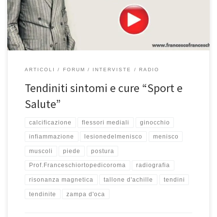
quali sono le cure migliori. Ascoltate […]
ARTICOLI
FORUM
INTERVISTE
RADIO
Tendiniti sintomi e cure “Sport e
Salute”
calcificazione
flessori mediali
ginocchio
infiammazione
lesionedelmenisco
menisco
muscoli
piede
postura
Prof.Franceschiortopedicoroma
radiografia
risonanza magnetica
tallone d'achille
tendini
tendinite
zampa d'oca