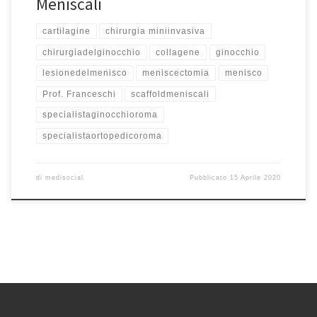
Meniscali
cartilagine
chirurgia miniinvasiva
chirurgiadelginocchio
collagene
ginocchio
lesionedelmenisco
meniscectomia
menisco
Prof. Franceschi
scaffoldmeniscali
specialistaginocchioroma
specialistaortopedicoroma
di
medisocial
Pubblicato
15 Aprile 2020