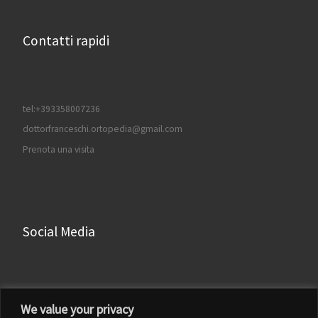
Contatti rapidi
tel:+393358007236
dottorfranceschi.ortopedia@gmail.com
Prenota una visita
Social Media
Facebook
We value your privacy