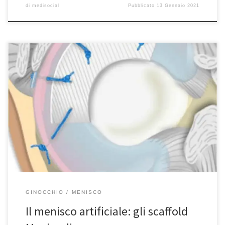
di
medisocial
Pubblicato
13 Gennaio 2021
Il menisco artificiale: Gli Scaffold MeniscaliIl menisco: Update su
scienza di base, diagnosi, trattamento e prospettive future. Nel
documento che trovate in questo articolo, viene trattato il tema
del menisco artificiale. Troverete informazioni sulle
meniscectomie totali e parziali, sugli scaffold meniscali e sulla
rigenerazione della cartilagine meniscale. Per ulteriori
informazioni […]
GINOCCHIO
MENISCO
Il menisco artificiale: gli scaffold