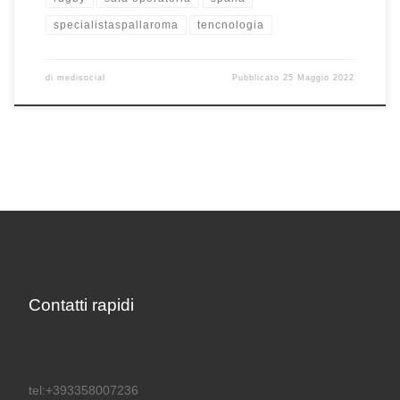
specialistaspallaroma
tencnologia
di
medisocial
Pubblicato
25 Maggio 2022
Contatti rapidi
tel:+393358007236