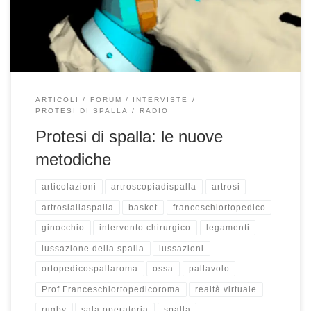
martedì alle 15:50 ed il sabato alle 9:40. Potete ascoltare il
Podcast qui. Buon ascolto! Buongiorno Francesco, […]
ARTICOLI
FORUM
INTERVISTE
PROTESI DI SPALLA
RADIO
Protesi di spalla: le nuove
metodiche
articolazioni
artroscopiadispalla
artrosi
artrosiallaspalla
basket
franceschiortopedico
ginocchio
intervento chirurgico
legamenti
lussazione della spalla
lussazioni
ortopedicospallaroma
ossa
pallavolo
Prof.Franceschiortopedicoroma
realtà virtuale
rugby
sala operatoria
spalla