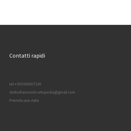
Contatti rapidi
tel:+393358007236
dottorfranceschi.ortopedia@gmail.com
Prenota una visita