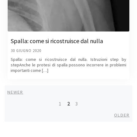
Spalla: come si ricostruisce dal nulla
30 GIUGNO 2020
Spalla: come si ricostruisce dal nulla. Istruzioni step by
stepAnche le protesi di spalla possono incorrere in problemi
importanti come […]
Newer
NEWER
Posts
1
2
3
navigation
Old
OLDER