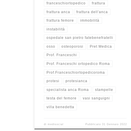
franceschiortopedico
frattura
frattura anca
frattura dell'anca
frattura femore
immobilità
instabilità
ospedale san pietro fatebenefratelli
osso
osteoporosi
Pret Medica
Prof. Franceschi
Prof. Franceschi ortopedico Roma
Prof.Franceschiortopedicoroma
protesi
protesianca
specialista anca Roma
stampelle
testa del femore
vasi sanguigni
villa benedetta
di
medisocial
Pubblicato
31 Gennaio 2022