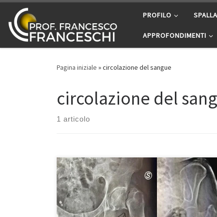
Passa al contenuto
PROFILO
SPALL
APPROFONDIMENTI
Pagina iniziale
»
circolazione del sangue
circolazione del san
1 articolo
Le fratture dell’anca Prof. Francesco Franceschi
chirurgo ortopedico anca a Roma. Sfortunatamente
sono una delle cause più frequenti di ricovero nei
nostri pronto soccorsi, spesso le persone anziane che