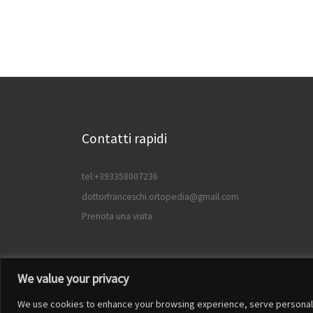
Contatti rapidi
tel:+393358007236
dottorfranceschi.ortopedia@gmail.com
Prenota una visita
We value your privacy
We use cookies to enhance your browsing experience, serve personalized
© 2026
Francesco Franceschi
– Tutti i diritti riservat