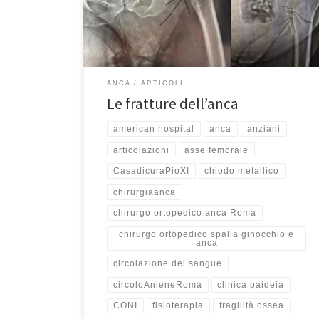
hanno problemi di equilibrio, instabilità o di vista
possono inciampare su un tappeto o contro un
mobiletto basso e cadere per […]
ANCA
ARTICOLI
Le fratture dell’anca
american hospital
anca
anziani
articolazioni
asse femorale
CasadicuraPioXI
chiodo metallico
chirurgiaanca
chirurgo ortopedico anca Roma
chirurgo ortopedico spalla ginocchio e
anca
circolazione del sangue
circoloAnieneRoma
clinica paideia
CONI
fisioterapia
fragilità ossea