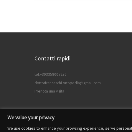
Contatti rapidi
tel:+393358007236
dottorfranceschi.ortopedia@gmail.com
Prenota una visita
We value your privacy
We use cookies to enhance your browsing experience, serve personalized
© 2026
Francesco Franceschi
– Tutti i diritti riservat