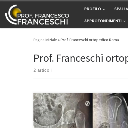
Passa al contenuto
PROFILO
SPALL
APPROFONDIMENTI
Pagina iniziale
»
Prof. Franceschi ortopedico Roma
Prof. Franceschi ort
2 articoli
Le fratture dell’anca Prof. Francesco Franceschi
chirurgo ortopedico anca a Roma. Sfortunatamente
sono una delle cause più frequenti di ricovero nei
nostri pronto soccorsi, spesso le persone anziane che