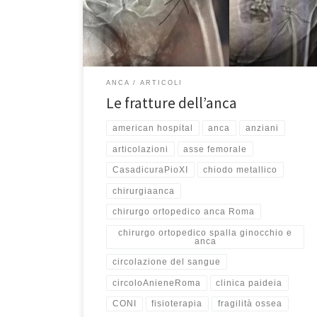
hanno problemi di equilibrio, instabilità o di vista
possono inciampare su un tappeto o contro un
mobiletto basso e cadere per […]
ANCA
ARTICOLI
Le fratture dell’anca
american hospital
anca
anziani
articolazioni
asse femorale
CasadicuraPioXI
chiodo metallico
chirurgiaanca
chirurgo ortopedico anca Roma
chirurgo ortopedico spalla ginocchio e
anca
circolazione del sangue
circoloAnieneRoma
clinica paideia
CONI
fisioterapia
fragilità ossea