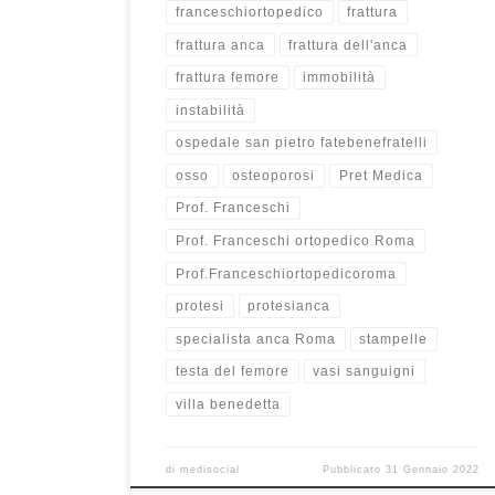
franceschiortopedico
frattura
frattura anca
frattura dell'anca
frattura femore
immobilità
instabilità
ospedale san pietro fatebenefratelli
osso
osteoporosi
Pret Medica
Prof. Franceschi
Prof. Franceschi ortopedico Roma
Prof.Franceschiortopedicoroma
protesi
protesianca
specialista anca Roma
stampelle
testa del femore
vasi sanguigni
villa benedetta
di
medisocial
Pubblicato
31 Gennaio 2022