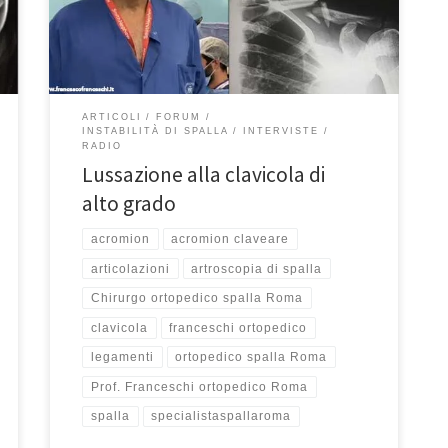
ed il sabato alle 9:40. In questa puntata: la lussazione
alla clavicola di alto grado. Potete riascoltare la […]
ARTICOLI
FORUM
INSTABILITÀ DI SPALLA
INTERVISTE
RADIO
Lussazione alla clavicola di
alto grado
acromion
acromion claveare
articolazioni
artroscopia di spalla
Chirurgo ortopedico spalla Roma
clavicola
franceschi ortopedico
legamenti
ortopedico spalla Roma
Prof. Franceschi ortopedico Roma
spalla
specialistaspallaroma