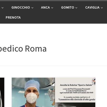
A
GINOCCHIO
ANCA
GOMITO
CAVIGLIA
PRENOTA
opedico Roma
Lussazione alla clavicola di alto grado – Intervista al
Prof. Francesco Franceschi Chirurgo Ortopedico spalla
a Roma rubrica “Sport e Salute” del 30/11/2021 in
onda su Teleradiostereo 92,7 ogni martedì alle 15:50