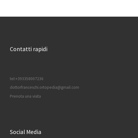
Contatti rapidi
tel:+393358007236
dottorfranceschi.ortopedia@gmail.com
Prenota una visita
Social Media