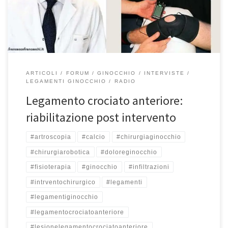
martedì alle 15:50 ed il sabato alle 9:40 abbiamo parlato della
riabilitazione dopo l’intervento […]
ARTICOLI
FORUM
GINOCCHIO
INTERVISTE
LEGAMENTI GINOCCHIO
RADIO
Legamento crociato anteriore:
riabilitazione post intervento
#artroscopia
#calcio
#chirurgiaginocchio
#chirurgiarobotica
#doloreginocchio
#fisioterapia
#ginocchio
#infiltrazioni
#intrventochirurgico
#legamenti
#legamentiginocchio
#legamentocrociatoanteriore
#lesionelegamentocrociatoanteriore