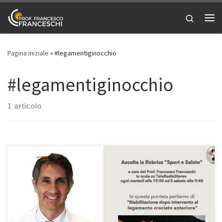
Passa al contenuto
Search
Me
Pagina iniziale
»
#legamentiginocchio
#legamentiginocchio
1 articolo
Legamento crociato anteriore: riabilitazione post intervento – Prof.
Francesco Franceschi ortopedico ginocchio a Roma. Intervista del
18/12/2021 rubrica radiofonica “Sport e Salute”. In questa puntata
della mia rubrica “Sport e Salute” in onda su Teleradiostereo ogni