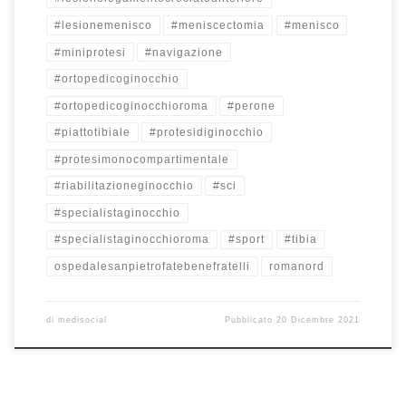
#lesionemenisco
#meniscectomia
#menisco
#miniprotesi
#navigazione
#ortopedicoginocchio
#ortopedicoginocchioroma
#perone
#piattotibiale
#protesidiginocchio
#protesimonocompartimentale
#riabilitazioneginocchio
#sci
#specialistaginocchio
#specialistaginocchioroma
#sport
#tibia
ospedalesanpietrofatebenefratelli
romanord
di
medisocial
Pubblicato
20 Dicembre 2021