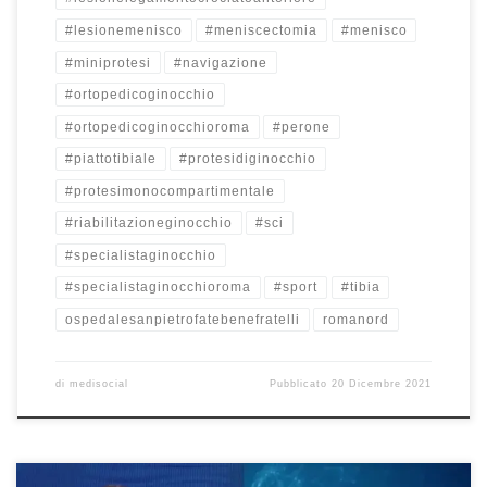
#lesionemenisco
#meniscectomia
#menisco
#miniprotesi
#navigazione
#ortopedicoginocchio
#ortopedicoginocchioroma
#perone
#piattotibiale
#protesidiginocchio
#protesimonocompartimentale
#riabilitazioneginocchio
#sci
#specialistaginocchio
#specialistaginocchioroma
#sport
#tibia
ospedalesanpietrofatebenefratelli
romanord
di
medisocial
Pubblicato
20 Dicembre 2021