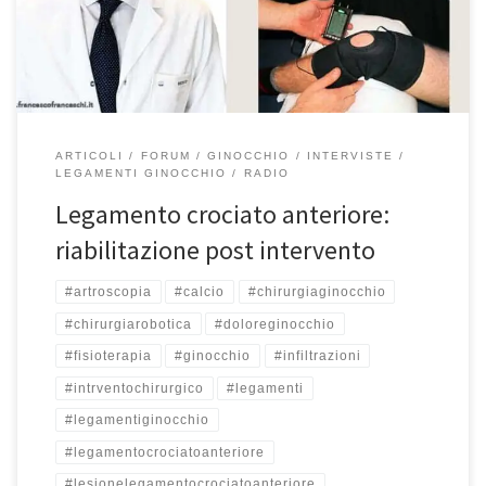
martedì alle 15:50 ed il sabato alle 9:40 abbiamo parlato della
riabilitazione dopo l’intervento […]
ARTICOLI
FORUM
GINOCCHIO
INTERVISTE
LEGAMENTI GINOCCHIO
RADIO
Legamento crociato anteriore:
riabilitazione post intervento
#artroscopia
#calcio
#chirurgiaginocchio
#chirurgiarobotica
#doloreginocchio
#fisioterapia
#ginocchio
#infiltrazioni
#intrventochirurgico
#legamenti
#legamentiginocchio
#legamentocrociatoanteriore
#lesionelegamentocrociatoanteriore