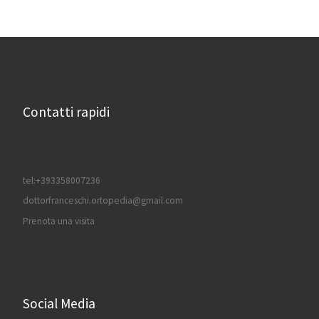
Contatti rapidi
tel:+393358007236
dottorfranceschi.ortopedia@gmail.com
Prenota una visita
Social Media