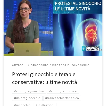
Protesi ginocchio e terapie conservative, le ultime novità – Prima
Pagina Salute – Medical Excellence TV 25/8/2020 Quando le
terapie conservative non riescono ad alleviare il dolore al
ginocchio perché troppo danneggiato, diventa difficile anche
camminare, salire le scale o anche stare a riposo. Si rende quindi
necessario prendere in […]
ARTICOLI
GINOCCHIO
PROTESI DI GINOCCHIO
Protesi ginocchio e terapie
conservative: ultime novità
#chirurgiaginocchio
#chirurgiarobotica
#doloreginocchio
#franceschiortopedico
#ginocchio
#infiltrazioni