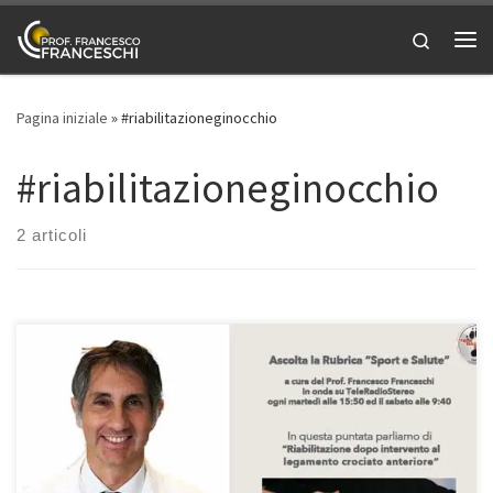
Passa al contenuto
Search
Me
Pagina iniziale
»
#riabilitazioneginocchio
#riabilitazioneginocchio
2 articoli
Legamento crociato anteriore: riabilitazione post intervento – Prof.
Francesco Franceschi ortopedico ginocchio a Roma. Intervista del
18/12/2021 rubrica radiofonica “Sport e Salute”. In questa puntata
della mia rubrica “Sport e Salute” in onda su Teleradiostereo ogni