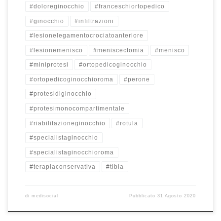
#doloreginocchio
#franceschiortopedico
#ginocchio
#infiltrazioni
#lesionelegamentocrociatoanteriore
#lesionemenisco
#meniscectomia
#menisco
#miniprotesi
#ortopedicoginocchio
#ortopedicoginocchioroma
#perone
#protesidiginocchio
#protesimonocompartimentale
#riabilitazioneginocchio
#rotula
#specialistaginocchio
#specialistaginocchioroma
#terapiaconservativa
#tibia
di
medisocial
Pubblicato
31 Agosto 2020