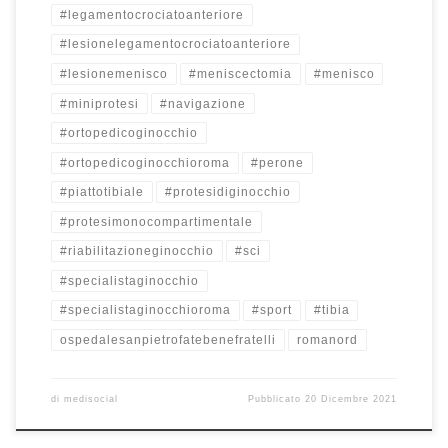
#legamentocrociatoanteriore
#lesionelegamentocrociatoanteriore
#lesionemenisco
#meniscectomia
#menisco
#miniprotesi
#navigazione
#ortopedicoginocchio
#ortopedicoginocchioroma
#perone
#piattotibiale
#protesidiginocchio
#protesimonocompartimentale
#riabilitazioneginocchio
#sci
#specialistaginocchio
#specialistaginocchioroma
#sport
#tibia
ospedalesanpietrofatebenefratelli
romanord
di
medisocial
Pubblicato
20 Dicembre 2021