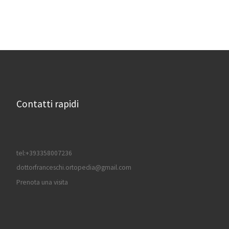
Contatti rapidi
tel:+393358007236
dottorfranceschi.ortopedia@gmail.com
Prenota una visita