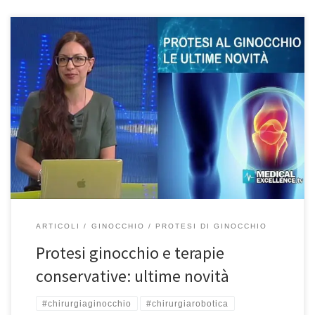
Protesi ginocchio e terapie conservative, le ultime novità – Prima
Pagina Salute – Medical Excellence TV 25/8/2020 Quando le
terapie conservative non riescono ad alleviare il dolore al
ginocchio perché troppo danneggiato, diventa difficile anche
camminare, salire le scale o anche stare a riposo. Si rende quindi
necessario prendere in […]
ARTICOLI
GINOCCHIO
PROTESI DI GINOCCHIO
Protesi ginocchio e terapie
conservative: ultime novità
#chirurgiaginocchio
#chirurgiarobotica