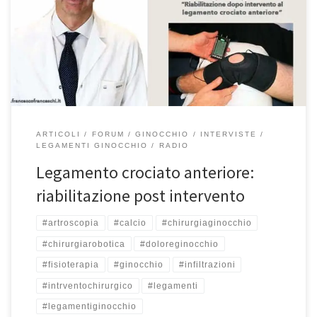
18/12/2021 rubrica radiofonica “Sport e Salute”. In questa puntata
della mia rubrica “Sport e Salute” in onda su Teleradiostereo ogni
martedì alle 15:50 ed il sabato alle 9:40 abbiamo parlato della
riabilitazione dopo l’intervento […]
ARTICOLI
FORUM
GINOCCHIO
INTERVISTE
LEGAMENTI GINOCCHIO
RADIO
Legamento crociato anteriore:
riabilitazione post intervento
#artroscopia
#calcio
#chirurgiaginocchio
#chirurgiarobotica
#doloreginocchio
#fisioterapia
#ginocchio
#infiltrazioni
#intrventochirurgico
#legamenti
#legamentiginocchio